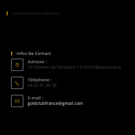
Commentaires Récents
Infos De Contact
Adresse :
72 Chemin de l’Oratoire 13160 Châteaurenard
Téléphone :
04 65 81 86 28
E-mail :
S’ouvre
goldclubfrance@gmail.com
dans
votre
application