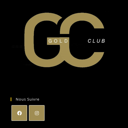
Nous Suivre
S’ouvre
S’ouvre